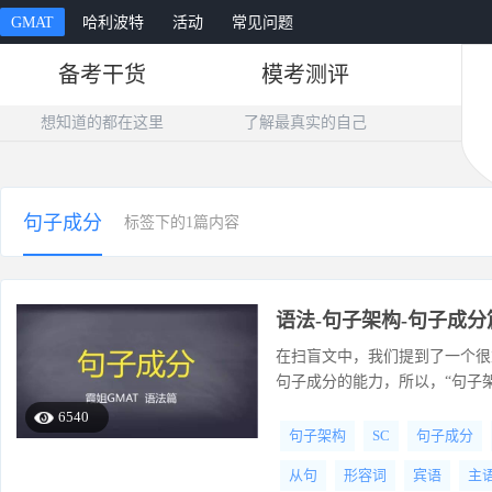
GMAT
哈利波特
活动
常见问题
备考干货
模考测评
想知道的都在这里
了解最真实的自己
句子成分
标签下的1篇内容
语法-句子架构-句子成分
在扫盲文中，我们提到了一个很
句子成分的能力，所以，“句子架
6540
句子架构
SC
句子成分
从句
形容词
宾语
主