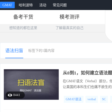
GMAT
哈利波特
活动
常见问题
备考干货
模考测评
想知道的都在这里
了解最真实的自己
语法扫盲
标签下的1篇内容
从0到1，如何建立语法
在GMAT语文（Verbal）部分
让美国的本科生们也痛不欲生的变态题目
子改错”。散落民间，有好事者称
8441
GMAT语法
verbal
SC