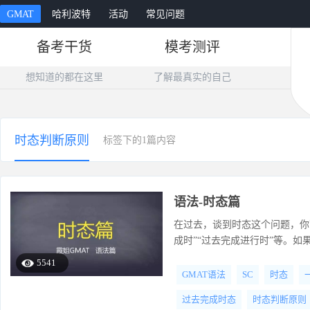
GMAT
哈利波特
活动
常见问题
备考干货
模考测评
想知道的都在这里
了解最真实的自己
时态判断原则
标签下的1篇内容
语法-时态篇
在过去，谈到时态这个问题，你
成时”“过去完成进行时”等。如
5541
GMAT语法
SC
时态
过去完成时态
时态判断原则