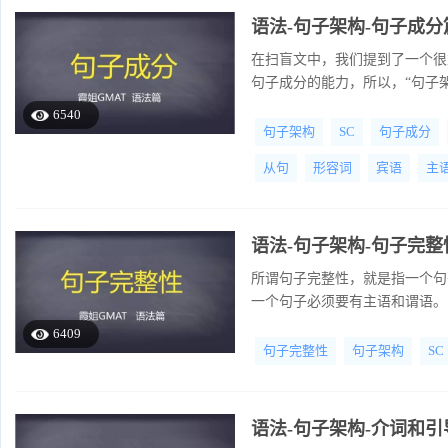
语法-句子架构-句子成分
在扫盲文中，我们提到了一个很
句子成分的能力，所以，“句子架
6540
句子架构
SC
句子成分
从句
形容词
宾语
主
语法-句子架构-句子完整
所谓句子完整性，就是指一个句
一个句子必须要有主语和谓语。
6409
句子完整性
句子架构
SC
语法-句子架构-介词和引