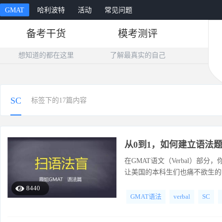
GMAT
哈利波特
活动
常见问题
备考干货
模考测评
想知道的都在这里
了解最真实的自己
SC
标签下的17篇内容
从0到1，如何建立语法
在GMAT语文（Verbal）部分
让美国的本科生们也痛不欲生的变态题目
子改错”。散落民间，有好事者称
8440
GMAT语法
verbal
SC