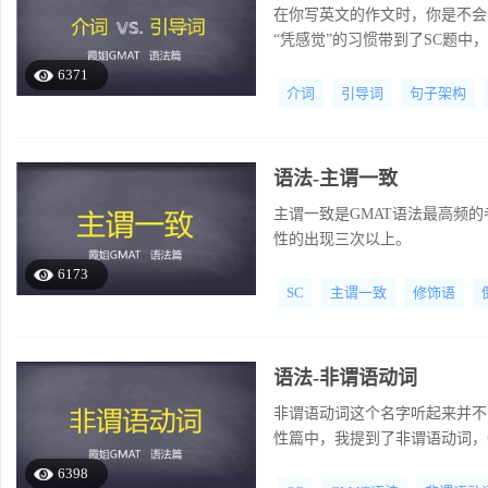
在你写英文的作文时，你是不会
“凭感觉”的习惯带到了SC题中
6371
介词
引导词
句子架构
语法-主谓一致
主谓一致是GMAT语法最高频
性的出现三次以上。
6173
SC
主谓一致
修饰语
语法-非谓语动词
非谓语动词这个名字听起来并不陌
性篇中，我提到了非谓语动词，
谓语动词常常和动词放在一起考
6398